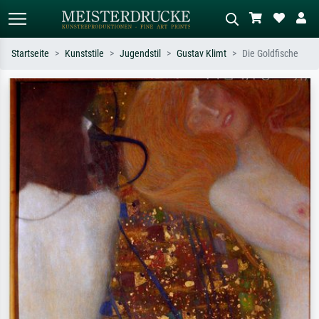
Startseite
Kunststile
Jugendstil
Gustav Klimt
Die Goldfische
Standardsuche
KI-Bildersuche
Suchen Sie nach Künstlern, Werktiteln
Beschreiben Sie die Szene – z.B. Grüne
oder Stilen – z.B. Monet,
Wiese, Abstrakt mit viel Rot, Dunkles
Sternennacht, Impressionismus, Welle
Ölgemälde, Stehender Akt neben einem
Hokusai, Akt.
Baum.