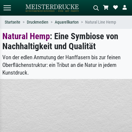
Startseite
Druckmedien
Aquarellkarton
Natural Line Hemp
Natural Hemp
: Eine Symbiose von
Standardsuche
KI-Bildersuche
Nachhaltigkeit und Qualität
Suchen Sie nach Künstlern, Werktiteln
Beschreiben Sie die Szene – z.B. Grüne
oder Stilen – z.B. Monet,
Wiese, Abstrakt mit viel Rot, Dunkles
Sternennacht, Impressionismus, Welle
Ölgemälde, Stehender Akt neben einem
Von der edlen Anmutung der Hanffasern bis zur feinen
Hokusai, Akt.
Baum.
Oberflächenstruktur: ein Tribut an die Natur in jedem
Kunstdruck.