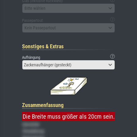
Glas (inklusive Rückwand)
Bitte wählen
Passepartout
Kein Passepartout
Sonstiges & Extras
Aufhängung
Zackenaufhänger (gesteckt)
Zusammenfassung
Die Breite muss größer als 20cm sein.
Gemälde
Veredelung