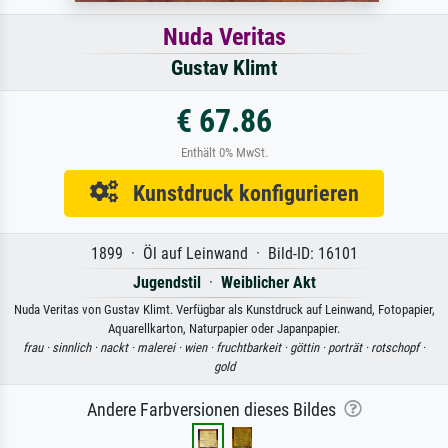
Nuda Veritas
Gustav Klimt
€ 67.86
Enthält 0% MwSt.
Kunstdruck konfigurieren
1899 · Öl auf Leinwand · Bild-ID: 16101
Jugendstil
·
Weiblicher Akt
Nuda Veritas von Gustav Klimt. Verfügbar als Kunstdruck auf Leinwand, Fotopapier,
Aquarellkarton, Naturpapier oder Japanpapier.
frau ·
sinnlich ·
nackt ·
malerei ·
wien ·
fruchtbarkeit ·
göttin ·
porträt ·
rotschopf ·
gold
Andere Farbversionen dieses Bildes