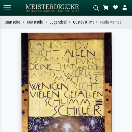
Startseite
Kunststile
Jugendstil
Gustav Klimt
Nuda Veritas
Standardsuche
KI-Bildersuche
Suchen Sie nach Künstlern, Werktiteln
Beschreiben Sie die Szene – z.B. Grüne
oder Stilen – z.B. Monet,
Wiese, Abstrakt mit viel Rot, Dunkles
Sternennacht, Impressionismus, Welle
Ölgemälde, Stehender Akt neben einem
Hokusai, Akt.
Baum.