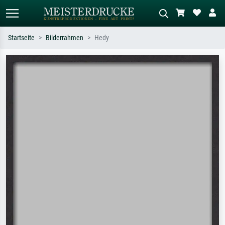
Startseite
Bilderrahmen
Hedy
Standardsuche
KI-Bildersuche
Suchen Sie nach Künstlern, Werktiteln
Beschreiben Sie die Szene – z.B. Grüne
oder Stilen – z.B. Monet,
Wiese, Abstrakt mit viel Rot, Dunkles
Sternennacht, Impressionismus, Welle
Ölgemälde, Stehender Akt neben einem
Hokusai, Akt.
Baum.