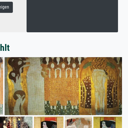
eigen
hlt