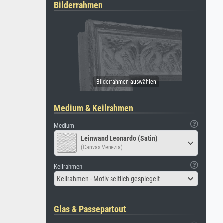
Bilderrahmen
Medium & Keilrahmen
Medium
Leinwand Leonardo (Satin)
(Canvas Venezia)
Keilrahmen
Keilrahmen - Motiv seitlich gespiegelt
Glas & Passepartout