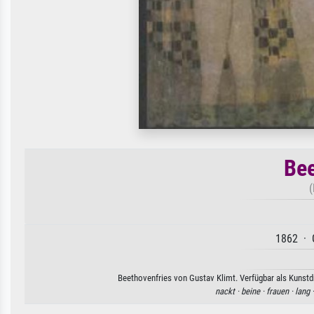
Bee
(
1862 · 
Beethovenfries von Gustav Klimt. Verfügbar als Kunstdr
nackt ·
beine ·
frauen ·
lang 