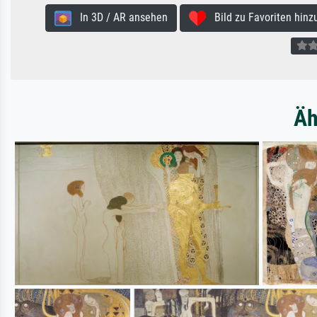
In 3D / AR ansehen
Bild zu Favoriten hinz
Äh