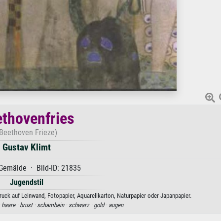
thovenfries
Beethoven Frieze)
Gustav Klimt
Gemälde · Bild-ID: 21835
Jugendstil
uck auf Leinwand, Fotopapier, Aquarellkarton, Naturpapier oder Japanpapier.
·
haare ·
brust ·
schambein ·
schwarz ·
gold ·
augen