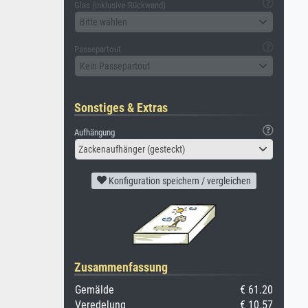
Glas (inklusive Rückwand)
Bitte wählen
Passepartout
Kein Passepartout
Sonstiges & Extras
Aufhängung
Zackenaufhänger (gesteckt)
Konfiguration speichern / vergleichen
Zusammenfassung
Gemälde
€ 61.20
Veredelung
€ 10.57