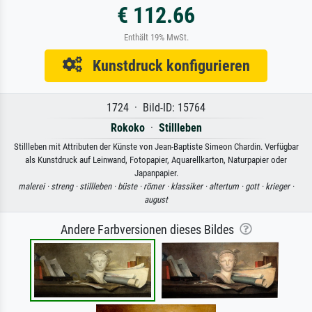
€ 112.66
Enthält 19% MwSt.
Kunstdruck konfigurieren
1724 · Bild-ID: 15764
Rokoko
·
Stillleben
Stillleben mit Attributen der Künste von Jean-Baptiste Simeon Chardin. Verfügbar
als Kunstdruck auf Leinwand, Fotopapier, Aquarellkarton, Naturpapier oder
Japanpapier.
malerei ·
streng ·
stillleben ·
büste ·
römer ·
klassiker ·
altertum ·
gott ·
krieger ·
august
Andere Farbversionen dieses Bildes