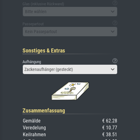
Glas (inklusive Rückwand)
Bitte wählen
Passepartout
Kein Passepartout
Sonstiges & Extras
Aufhängung
Zackenaufhänger (gesteckt)
Zusammenfassung
Gemälde
€ 62.28
Veredelung
€ 10.77
Keilrahmen
€ 38.51