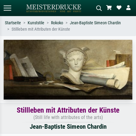
Startseite
Kunststile
Rokoko
Jean-Baptiste Simeon Chardin
Stillleben mit Attributen der Künste
Standardsuche
KI-Bildersuche
Suchen Sie nach Künstlern, Werktiteln
Beschreiben Sie die Szene – z.B. Grüne
oder Stilen – z.B. Monet,
Wiese, Abstrakt mit viel Rot, Dunkles
Sternennacht, Impressionismus, Welle
Ölgemälde, Stehender Akt neben einem
Hokusai, Akt.
Baum.
Stillleben mit Attributen der Künste
(Still life with attributes of the arts)
Jean-Baptiste Simeon Chardin