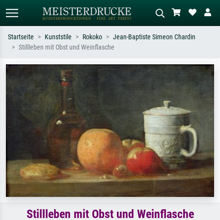
Startseite
Kunststile
Rokoko
Jean-Baptiste Simeon Chardin
Stillleben mit Obst und Weinflasche
Standardsuche
KI-Bildersuche
Suchen Sie nach Künstlern, Werktiteln
Beschreiben Sie die Szene – z.B. Grüne
oder Stilen – z.B. Monet,
Wiese, Abstrakt mit viel Rot, Dunkles
Sternennacht, Impressionismus, Welle
Ölgemälde, Stehender Akt neben einem
Hokusai, Akt.
Baum.
Stillleben mit Obst und Weinflasche