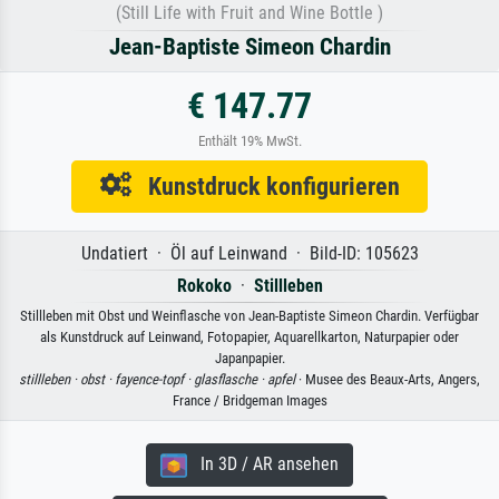
(Still Life with Fruit and Wine Bottle )
Jean-Baptiste Simeon Chardin
€ 147.77
Enthält 19% MwSt.
Kunstdruck konfigurieren
Undatiert · Öl auf Leinwand · Bild-ID: 105623
Rokoko
·
Stillleben
Stillleben mit Obst und Weinflasche von Jean-Baptiste Simeon Chardin. Verfügbar
als Kunstdruck auf Leinwand, Fotopapier, Aquarellkarton, Naturpapier oder
Japanpapier.
stillleben ·
obst ·
fayence-topf ·
glasflasche ·
apfel
· Musee des Beaux-Arts, Angers,
France / Bridgeman Images
In 3D / AR ansehen