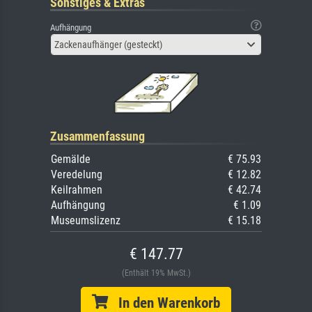
Sonstiges & Extras
Aufhängung
Zackenaufhänger (gesteckt)
Zusammenfassung
Gemälde
€ 75.93
Veredelung
€ 12.82
Keilrahmen
€ 42.74
Aufhängung
€ 1.09
Museumslizenz
€ 15.18
€ 147.77
(Enthält 19% MwSt.)
In den Warenkorb