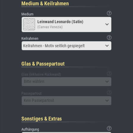
Medium & Keilrahmen
Medium
Leinwand Leonardo (Satin)
(Canvas Venezia)
Keilrahmen
Keilrahmen - Motiv seitlich gespiegelt
Glas & Passepartout
Glas (inklusive Rückwand)
Bitte wählen
Passepartout
Kein Passepartout
Sonstiges & Extras
Aufhängung