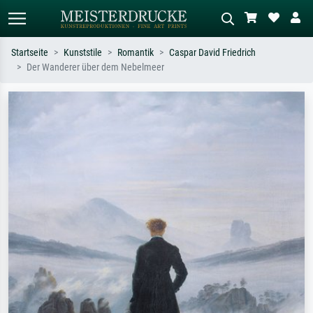
Startseite
Kunststile
Romantik
Caspar David Friedrich
Der Wanderer über dem Nebelmeer
Standardsuche
KI-Bildersuche
Suchen Sie nach Künstlern, Werktiteln
Beschreiben Sie die Szene – z.B. Grüne
oder Stilen – z.B. Monet,
Wiese, Abstrakt mit viel Rot, Dunkles
Sternennacht, Impressionismus, Welle
Ölgemälde, Stehender Akt neben einem
Hokusai, Akt.
Baum.