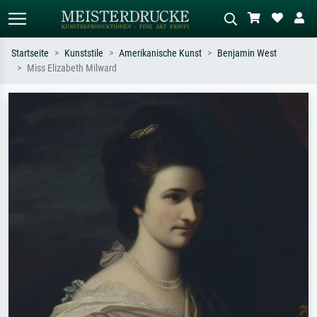
Startseite
Kunststile
Amerikanische Kunst
Benjamin West
Miss Elizabeth Milward
Standardsuche
KI-Bildersuche
Suchen Sie nach Künstlern, Werktiteln
Beschreiben Sie die Szene – z.B. Grüne
oder Stilen – z.B. Monet,
Wiese, Abstrakt mit viel Rot, Dunkles
Sternennacht, Impressionismus, Welle
Ölgemälde, Stehender Akt neben einem
Hokusai, Akt.
Baum.