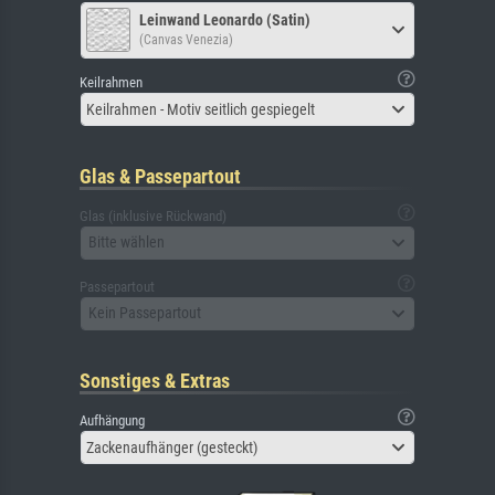
Leinwand Leonardo (Satin)
(Canvas Venezia)
Keilrahmen
Keilrahmen - Motiv seitlich gespiegelt
Glas & Passepartout
Glas (inklusive Rückwand)
Bitte wählen
Passepartout
Kein Passepartout
Sonstiges & Extras
Aufhängung
Zackenaufhänger (gesteckt)