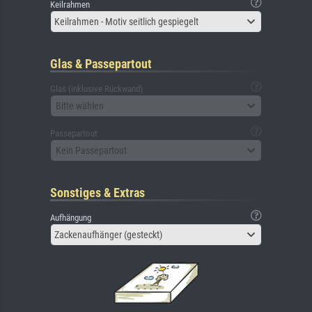
Keilrahmen
Keilrahmen - Motiv seitlich gespiegelt
Glas & Passepartout
Glas (inklusive Rückwand)
Bitte wählen
Passepartout
Kein Passepartout
Sonstiges & Extras
Aufhängung
Zackenaufhänger (gesteckt)