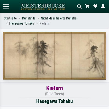
Startseite
Kunststile
Nicht klassifizierte Künstler
Hasegawa Tohaku
Kiefern
Standardsuche
KI-Bildersuche
Suchen Sie nach Künstlern, Werktiteln
Beschreiben Sie die Szene – z.B. Grüne
oder Stilen – z.B. Monet,
Wiese, Abstrakt mit viel Rot, Dunkles
Sternennacht, Impressionismus, Welle
Ölgemälde, Stehender Akt neben einem
Hokusai, Akt.
Baum.
Kiefern
(Pine Trees)
Hasegawa Tohaku