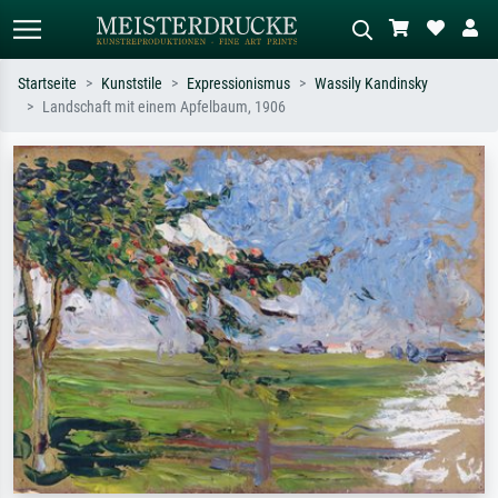
Startseite
Kunststile
Expressionismus
Wassily Kandinsky
Landschaft mit einem Apfelbaum, 1906
Standardsuche
KI-Bildersuche
Suchen Sie nach Künstlern, Werktiteln
Beschreiben Sie die Szene – z.B. Grüne
oder Stilen – z.B. Monet,
Wiese, Abstrakt mit viel Rot, Dunkles
Sternennacht, Impressionismus, Welle
Ölgemälde, Stehender Akt neben einem
Hokusai, Akt.
Baum.