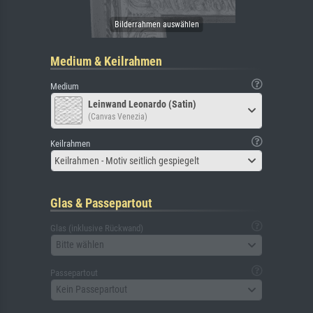
Medium & Keilrahmen
Medium
Leinwand Leonardo (Satin)
(Canvas Venezia)
Keilrahmen
Keilrahmen - Motiv seitlich gespiegelt
Glas & Passepartout
Glas (inklusive Rückwand)
Bitte wählen
Passepartout
Kein Passepartout