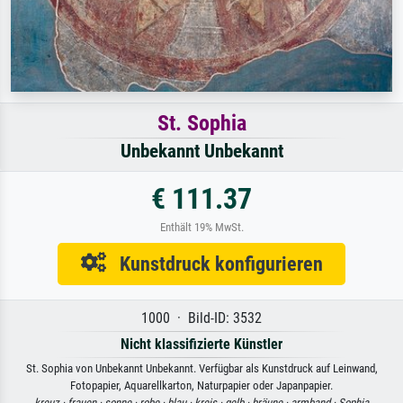
St. Sophia
Unbekannt Unbekannt
€ 111.37
Enthält 19% MwSt.
Kunstdruck konfigurieren
1000 · Bild-ID: 3532
Nicht klassifizierte Künstler
St. Sophia von Unbekannt Unbekannt. Verfügbar als Kunstdruck auf Leinwand,
Fotopapier, Aquarellkarton, Naturpapier oder Japanpapier.
kreuz ·
frauen ·
sonne ·
robe ·
blau ·
kreis ·
gelb ·
bräune ·
armband ·
Sophia