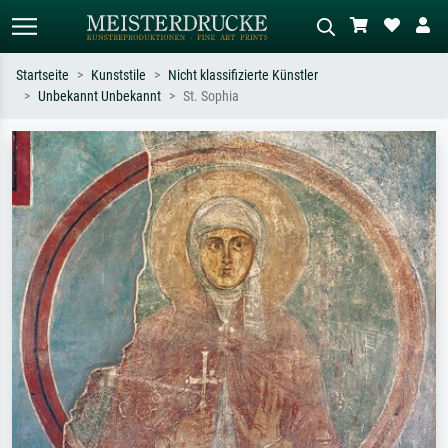
Startseite
Kunststile
Nicht klassifizierte Künstler
Unbekannt Unbekannt
St. Sophia
Standardsuche
KI-Bildersuche
Suchen Sie nach Künstlern, Werktiteln
Beschreiben Sie die Szene – z.B. Grüne
oder Stilen – z.B. Monet,
Wiese, Abstrakt mit viel Rot, Dunkles
Sternennacht, Impressionismus, Welle
Ölgemälde, Stehender Akt neben einem
Hokusai, Akt.
Baum.