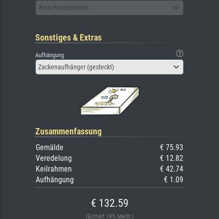
Kein Passepartout
Sonstiges & Extras
Aufhängung
Zackenaufhänger (gesteckt)
Zusammenfassung
Gemälde
€ 75.93
Veredelung
€ 12.82
Keilrahmen
€ 42.74
Aufhängung
€ 1.09
€ 132.59
(Enthält 19% MwSt.)