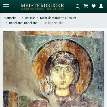
Startseite
Kunststile
Nicht klassifizierte Künstler
Unbekannt Unbekannt
Heilige Natalia
Standardsuche
KI-Bildersuche
Suchen Sie nach Künstlern, Werktiteln
Beschreiben Sie die Szene – z.B. Grüne
oder Stilen – z.B. Monet,
Wiese, Abstrakt mit viel Rot, Dunkles
Sternennacht, Impressionismus, Welle
Ölgemälde, Stehender Akt neben einem
Hokusai, Akt.
Baum.