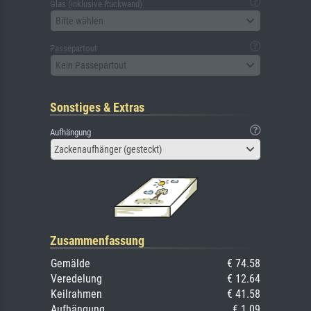
Glas (inklusive Rückwand)
Bitte wählen
Passepartout
Kein Passepartout
Sonstiges & Extras
Aufhängung
Zackenaufhänger (gesteckt)
Zusammenfassung
Gemälde
€ 74.58
Veredelung
€ 12.64
Keilrahmen
€ 41.58
Aufhängung
€ 1.09