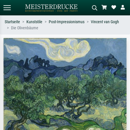
Startseite
Kunststile
Post-Impressionismus
Vincent van Gogh
Die Olivenbäume
Standardsuche
KI-Bildersuche
Suchen Sie nach Künstlern, Werktiteln
Beschreiben Sie die Szene – z.B. Grüne
oder Stilen – z.B. Monet,
Wiese, Abstrakt mit viel Rot, Dunkles
Sternennacht, Impressionismus, Welle
Ölgemälde, Stehender Akt neben einem
Hokusai, Akt.
Baum.