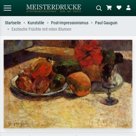
Startseite
Kunststile
Post-Impressionismus
Paul Gauguin
Exotische Früchte mit roten Blumen
Standardsuche
KI-Bildersuche
Suchen Sie nach Künstlern, Werktiteln
Beschreiben Sie die Szene – z.B. Grüne
oder Stilen – z.B. Monet,
Wiese, Abstrakt mit viel Rot, Dunkles
Sternennacht, Impressionismus, Welle
Ölgemälde, Stehender Akt neben einem
Hokusai, Akt.
Baum.