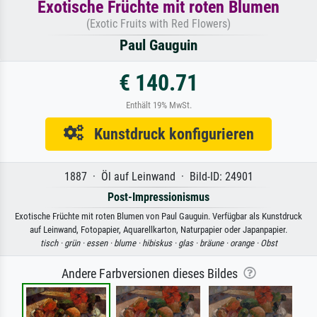
Exotische Früchte mit roten Blumen
(Exotic Fruits with Red Flowers)
Paul Gauguin
€ 140.71
Enthält 19% MwSt.
Kunstdruck konfigurieren
1887 · Öl auf Leinwand · Bild-ID: 24901
Post-Impressionismus
Exotische Früchte mit roten Blumen von Paul Gauguin. Verfügbar als Kunstdruck
auf Leinwand, Fotopapier, Aquarellkarton, Naturpapier oder Japanpapier.
tisch ·
grün ·
essen ·
blume ·
hibiskus ·
glas ·
bräune ·
orange ·
Obst
Andere Farbversionen dieses Bildes