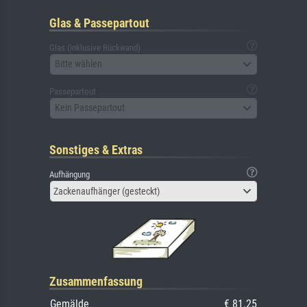
Glas & Passepartout
Glas (inklusive Rückwand)
Bitte wählen
Passepartout
Kein Passepartout
Sonstiges & Extras
Aufhängung
Zackenaufhänger (gesteckt)
Zusammenfassung
Gemälde
€ 81.25