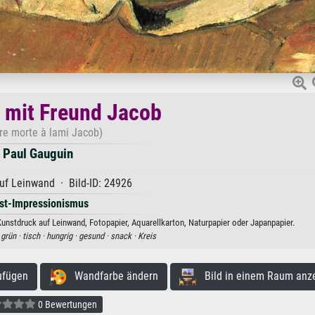
n mit Freund Jacob
re morte à lami Jacob)
Paul Gauguin
uf Leinwand · Bild-ID: 24926
st-Impressionismus
Kunstdruck auf Leinwand, Fotopapier, Aquarellkarton, Naturpapier oder Japanpapier.
·
grün ·
tisch ·
hungrig ·
gesund ·
snack ·
Kreis
ufügen
Wandfarbe ändern
Bild in einem Raum anz
0 Bewertungen