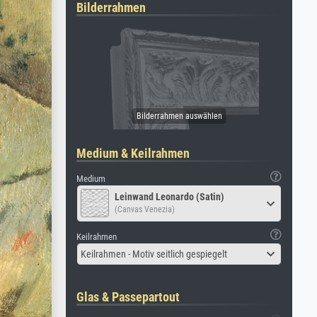
Bilderrahmen
Medium & Keilrahmen
Medium
Leinwand Leonardo (Satin)
(Canvas Venezia)
Keilrahmen
Keilrahmen - Motiv seitlich gespiegelt
Glas & Passepartout