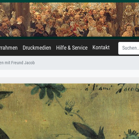
Kontakt
errahmen
Druckmedien
Hilfe & Service
eben mit Freund Jacob