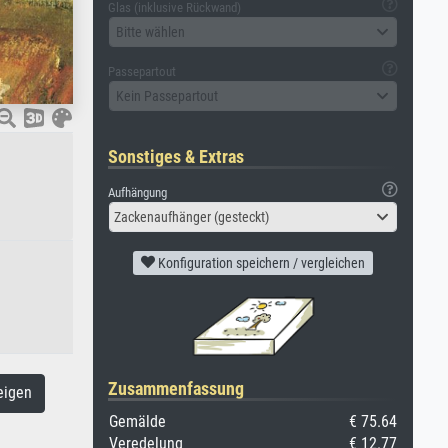
Glas (inklusive Rückwand)
Bitte wählen
Passepartout
Kein Passepartout
Sonstiges & Extras
Aufhängung
Zackenaufhänger (gesteckt)
Konfiguration speichern / vergleichen
Zusammenfassung
eigen
Gemälde
€ 75.64
Veredelung
€ 12.77