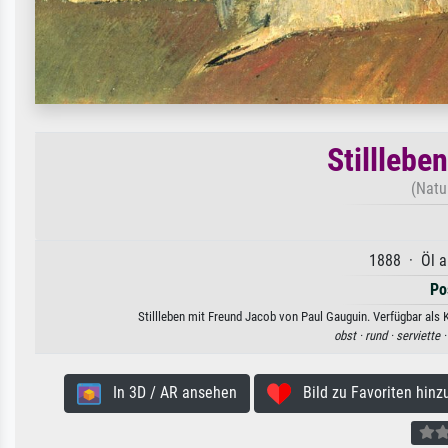
Stilllebe
(Natu
1888 · Öl a
Po
Stillleben mit Freund Jacob von Paul Gauguin. Verfügbar als 
obst ·
rund ·
serviette 
In 3D / AR ansehen
Bild zu Favoriten hinz