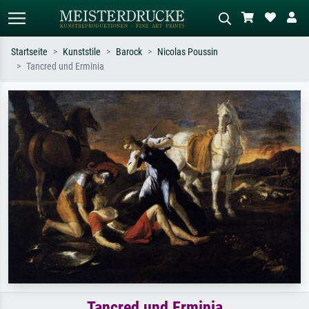
Startseite
Kunststile
Barock
Nicolas Poussin
Tancred und Erminia
Standardsuche
KI-Bildersuche
Suchen Sie nach Künstlern, Werktiteln
Beschreiben Sie die Szene – z.B. Grüne
oder Stilen – z.B. Monet,
Wiese, Abstrakt mit viel Rot, Dunkles
Sternennacht, Impressionismus, Welle
Ölgemälde, Stehender Akt neben einem
Hokusai, Akt.
Baum.
Tancred und Erminia