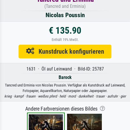
(Tancred and Erminia)
Nicolas Poussin
€ 135.90
Enthält 19% MwSt.
Kunstdruck konfigurieren
1631 · Öl auf Leinwand · Bild-ID: 25787
Barock
Tancred und Erminia von Nicolas Poussin. Verfügbar als Kunstdruck auf Leinwand,
Fotopapier, Aquarellkarton, Naturpapier oder Japanpapier.
krieg ·
kampf ·
frauen ·
weißes pferd ·
held ·
mord ·
dunkelheit ·
trauer ·
aufruhr ·
gier
Andere Farbversionen dieses Bildes