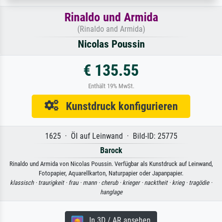
Rinaldo und Armida
(Rinaldo and Armida)
Nicolas Poussin
€ 135.55
Enthält 19% MwSt.
Kunstdruck konfigurieren
1625 · Öl auf Leinwand · Bild-ID: 25775
Barock
Rinaldo und Armida von Nicolas Poussin. Verfügbar als Kunstdruck auf Leinwand,
Fotopapier, Aquarellkarton, Naturpapier oder Japanpapier.
klassisch ·
traurigkeit ·
frau ·
mann ·
cherub ·
krieger ·
nacktheit ·
krieg ·
tragödie ·
hanglage
In 3D / AR ansehen