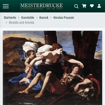
Startseite
Kunststile
Barock
Nicolas Poussin
Rinaldo und Armida
Standardsuche
KI-Bildersuche
Suchen Sie nach Künstlern, Werktiteln
Beschreiben Sie die Szene – z.B. Grüne
oder Stilen – z.B. Monet,
Wiese, Abstrakt mit viel Rot, Dunkles
Sternennacht, Impressionismus, Welle
Ölgemälde, Stehender Akt neben einem
Hokusai, Akt.
Baum.