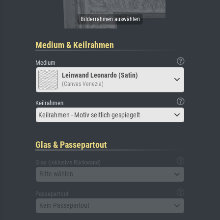
Medium & Keilrahmen
Medium
Leinwand Leonardo (Satin)
(Canvas Venezia)
Keilrahmen
Keilrahmen - Motiv seitlich gespiegelt
Glas & Passepartout
Glas (inklusive Rückwand)
Bitte wählen
Passepartout
Kein Passepartout