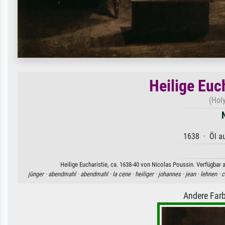
Heilige Euc
(Holy
1638 · Öl au
Heilige Eucharistie, ca. 1638-40 von Nicolas Poussin. Verfügbar 
jünger ·
abendmahl ·
abendmahl ·
la cene ·
heiliger ·
johannes ·
jean ·
lehnen ·
c
Andere Farb