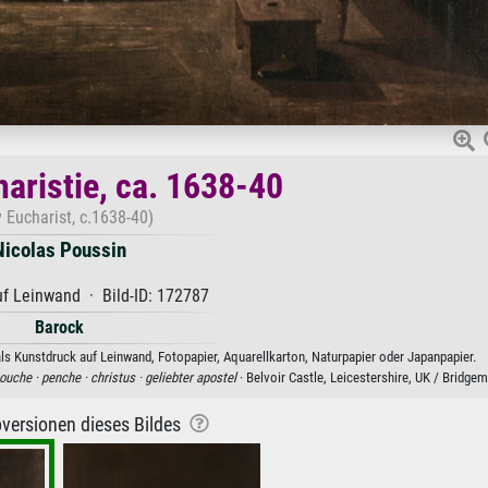
haristie, ca. 1638-40
 Eucharist, c.1638-40)
Nicolas Poussin
f Leinwand · Bild-ID: 172787
Barock
als Kunstdruck auf Leinwand, Fotopapier, Aquarellkarton, Naturpapier oder Japanpapier.
ouche ·
penche ·
christus ·
geliebter apostel
· Belvoir Castle, Leicestershire, UK / Bridg
versionen dieses Bildes