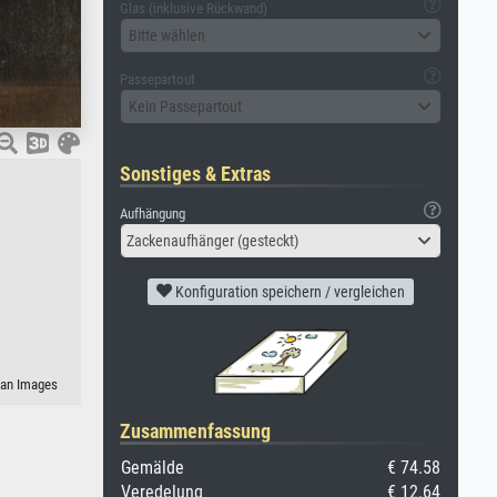
Glas (inklusive Rückwand)
Bitte wählen
Passepartout
Kein Passepartout
Sonstiges & Extras
Aufhängung
Zackenaufhänger (gesteckt)
Konfiguration speichern / vergleichen
eman Images
Zusammenfassung
Gemälde
€ 74.58
Veredelung
€ 12.64