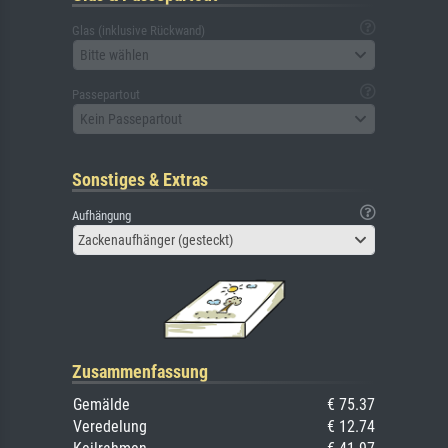
Glas (inklusive Rückwand)
Bitte wählen
Passepartout
Kein Passepartout
Sonstiges & Extras
Aufhängung
Zackenaufhänger (gesteckt)
Zusammenfassung
Gemälde
€ 75.37
Veredelung
€ 12.74