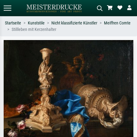
Startseite
Kunststile
Nicht klassifizierte Künstler
Meiffren Comte
Stillleben mit Kerzenhalter
Standardsuche
KI-Bildersuche
Suchen Sie nach Künstlern, Werktiteln
Beschreiben Sie die Szene – z.B. Grüne
oder Stilen – z.B. Monet,
Wiese, Abstrakt mit viel Rot, Dunkles
Sternennacht, Impressionismus, Welle
Ölgemälde, Stehender Akt neben einem
Hokusai, Akt.
Baum.