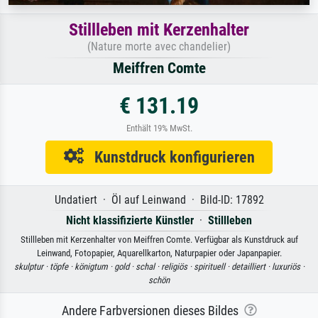
Stillleben mit Kerzenhalter
(Nature morte avec chandelier)
Meiffren Comte
€ 131.19
Enthält 19% MwSt.
Kunstdruck konfigurieren
Undatiert · Öl auf Leinwand · Bild-ID: 17892
Nicht klassifizierte Künstler
·
Stillleben
Stillleben mit Kerzenhalter von Meiffren Comte. Verfügbar als Kunstdruck auf
Leinwand, Fotopapier, Aquarellkarton, Naturpapier oder Japanpapier.
skulptur ·
töpfe ·
königtum ·
gold ·
schal ·
religiös ·
spirituell ·
detailliert ·
luxuriös ·
schön
Andere Farbversionen dieses Bildes