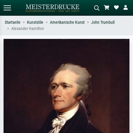
Startseite
Kunststile
Amerikanische Kunst
John Trumbull
Alexander Hamilton
Standardsuche
KI-Bildersuche
Suchen Sie nach Künstlern, Werktiteln
Beschreiben Sie die Szene – z.B. Grüne
oder Stilen – z.B. Monet,
Wiese, Abstrakt mit viel Rot, Dunkles
Sternennacht, Impressionismus, Welle
Ölgemälde, Stehender Akt neben einem
Hokusai, Akt.
Baum.