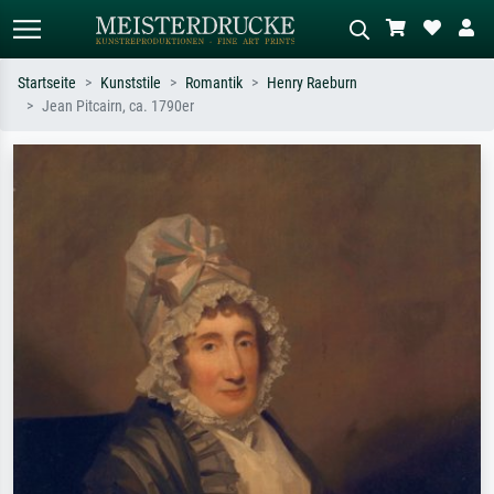
Startseite
Kunststile
Romantik
Henry Raeburn
Jean Pitcairn, ca. 1790er
Standardsuche
KI-Bildersuche
Suchen Sie nach Künstlern, Werktiteln
Beschreiben Sie die Szene – z.B. Grüne
oder Stilen – z.B. Monet,
Wiese, Abstrakt mit viel Rot, Dunkles
Sternennacht, Impressionismus, Welle
Ölgemälde, Stehender Akt neben einem
Hokusai, Akt.
Baum.