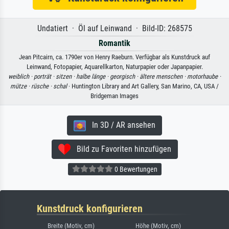
Undatiert · Öl auf Leinwand · Bild-ID: 268575
Romantik
Jean Pitcairn, ca. 1790er von Henry Raeburn. Verfügbar als Kunstdruck auf
Leinwand, Fotopapier, Aquarellkarton, Naturpapier oder Japanpapier.
weiblich ·
porträt ·
sitzen ·
halbe länge ·
georgisch ·
ältere menschen ·
motorhaube ·
mütze ·
rüsche ·
schal
· Huntington Library and Art Gallery, San Marino, CA, USA /
Bridgeman Images
In 3D / AR ansehen
Bild zu Favoriten hinzufügen
0 Bewertungen
Kunstdruck konfigurieren
Breite (Motiv, cm)
Höhe (Motiv, cm)