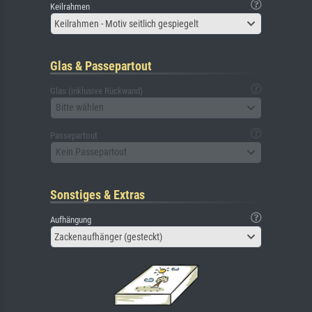
Keilrahmen
Keilrahmen - Motiv seitlich gespiegelt
Glas & Passepartout
Glas (inklusive Rückwand)
Bitte wählen
Passepartout
Kein Passepartout
Sonstiges & Extras
Aufhängung
Zackenaufhänger (gesteckt)