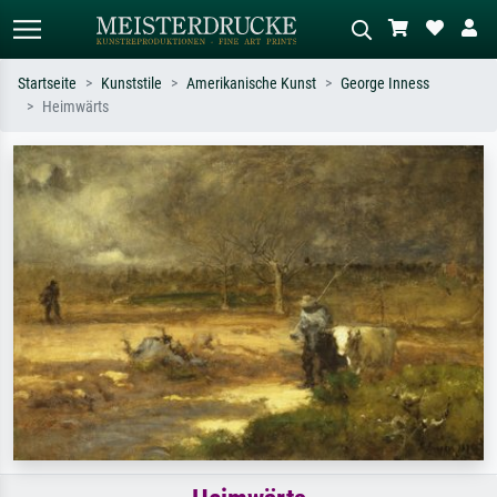
Startseite
Kunststile
Amerikanische Kunst
George Inness
Heimwärts
Standardsuche
KI-Bildersuche
Suchen Sie nach Künstlern, Werktiteln
Beschreiben Sie die Szene – z.B. Grüne
oder Stilen – z.B. Monet,
Wiese, Abstrakt mit viel Rot, Dunkles
Sternennacht, Impressionismus, Welle
Ölgemälde, Stehender Akt neben einem
Hokusai, Akt.
Baum.