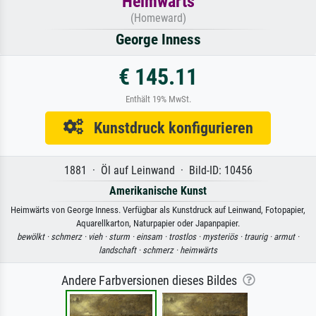
Heimwärts
(Homeward)
George Inness
€ 145.11
Enthält 19% MwSt.
Kunstdruck konfigurieren
1881 · Öl auf Leinwand · Bild-ID: 10456
Amerikanische Kunst
Heimwärts von George Inness. Verfügbar als Kunstdruck auf Leinwand, Fotopapier,
Aquarellkarton, Naturpapier oder Japanpapier.
bewölkt ·
schmerz ·
vieh ·
sturm ·
einsam ·
trostlos ·
mysteriös ·
traurig ·
armut ·
landschaft ·
schmerz ·
heimwärts
Andere Farbversionen dieses Bildes