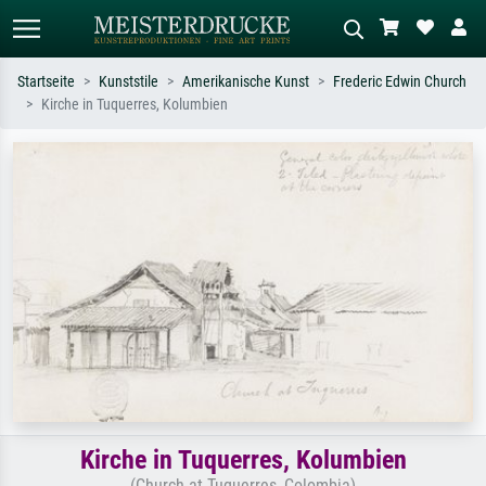
Startseite
Kunststile
Amerikanische Kunst
Frederic Edwin Church
Kirche in Tuquerres, Kolumbien
Standardsuche
KI-Bildersuche
Suchen Sie nach Künstlern, Werktiteln
Beschreiben Sie die Szene – z.B. Grüne
oder Stilen – z.B. Monet,
Wiese, Abstrakt mit viel Rot, Dunkles
Sternennacht, Impressionismus, Welle
Ölgemälde, Stehender Akt neben einem
Hokusai, Akt.
Baum.
Kirche in Tuquerres, Kolumbien
(Church at Tuquerres, Colombia)