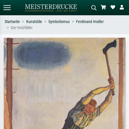
Startseite
Kunststile
Symbolismus
Ferdinand Hodler
Der Holzfäller
Standardsuche
KI-Bildersuche
Suchen Sie nach Künstlern, Werktiteln
Beschreiben Sie die Szene – z.B. Grüne
oder Stilen – z.B. Monet,
Wiese, Abstrakt mit viel Rot, Dunkles
Sternennacht, Impressionismus, Welle
Ölgemälde, Stehender Akt neben einem
Hokusai, Akt.
Baum.