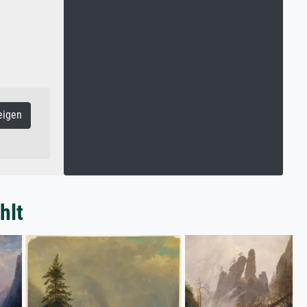
eigen
hlt