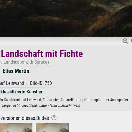
Landschaft mit Fichte
c Landscape with Spruce)
Elias Martin
uf Leinwand · Bild-ID: 7501
 klassifizierte Künstler
ls Kunstdruck auf Leinwand, Fotopapier, Aquarellkarton, Naturpapier oder Japanpapier.
 ·
berge ·
licht ·
leuchtend ·
natur ·
landschaftlich ·
wald
versionen dieses Bildes