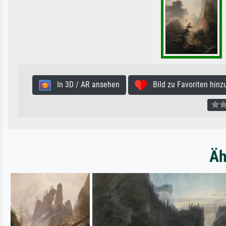
In 3D / AR ansehen
Bild zu Favoriten hinz
Äh