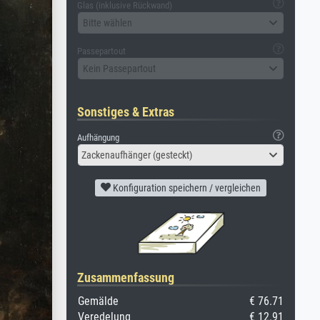
Glas (inklusive Rückwand)
Bitte wählen
Passepartout
Kein Passepartout
Sonstiges & Extras
Aufhängung
Zackenaufhänger (gesteckt)
Konfiguration speichern / vergleichen
Zusammenfassung
Gemälde
€ 76.71
Veredelung
€ 12.91