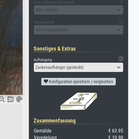
Glas (inklusive Rückwand)
Bitte wählen
Passepartout
Kein Passepartout
Sonstiges & Extras
Aufhängung
Zackenaufhänger (gesteckt)
Konfiguration speichern / vergleichen
Zusammenfassung
Gemälde
€ 63.95
Veredelung
€ 10.98