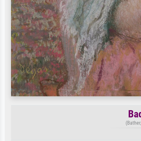
Ba
(Bather