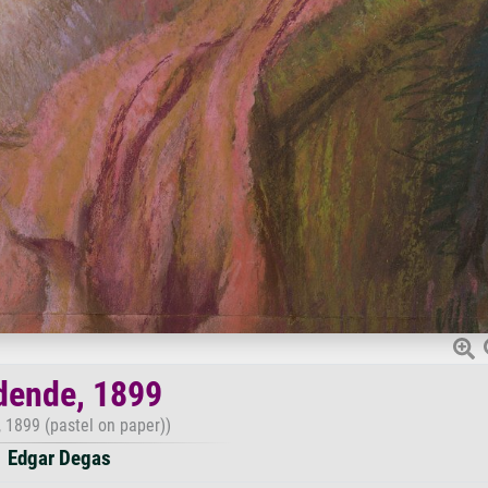
dende, 1899
, 1899 (pastel on paper))
Edgar Degas