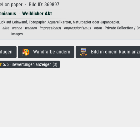
l on paper · Bild-ID: 369897
ionismus
·
Weiblicher Akt
ck auf Leinwand, Fotopapier, Aquarellkarton, Naturpapier oder Japanpapier.
 ·
akte ·
wanne ·
wannen ·
impressionist ·
Impressionismus ·
intim
· Private Collection / 
Images
ufügen
Wandfarbe ändern
Bild in einem Raum anz
5/5 · Bewertungen anzeigen (3)