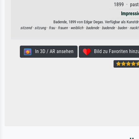
1899 · paste
Impress
Badende, 1899 von Edgar Degas. Verfügbar als Kunstdru
sitzend ·
sitzung ·
frau ·
frauen ·
weiblich ·
badende ·
badende ·
baden ·
nackt
In 3D / AR ansehen
Bild zu Favoriten hinz