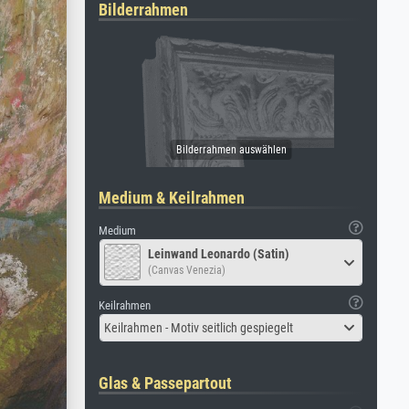
Bilderrahmen
Medium & Keilrahmen
Medium
Leinwand Leonardo (Satin)
(Canvas Venezia)
Keilrahmen
Keilrahmen - Motiv seitlich gespiegelt
Glas & Passepartout