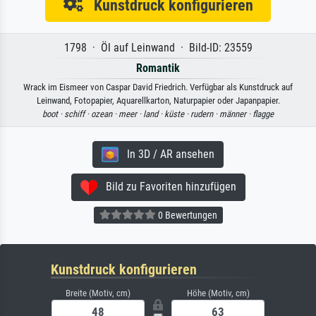
Kunstdruck konfigurieren
1798 · Öl auf Leinwand · Bild-ID: 23559
Romantik
Wrack im Eismeer von Caspar David Friedrich. Verfügbar als Kunstdruck auf
Leinwand, Fotopapier, Aquarellkarton, Naturpapier oder Japanpapier.
boot ·
schiff ·
ozean ·
meer ·
land ·
küste ·
rudern ·
männer ·
flagge
In 3D / AR ansehen
Bild zu Favoriten hinzufügen
0 Bewertungen
Kunstdruck konfigurieren
Breite (Motiv, cm)
Höhe (Motiv, cm)