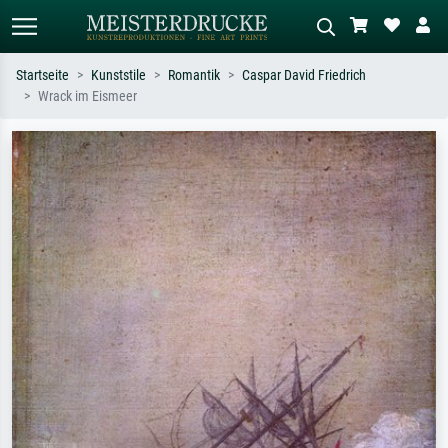
Startseite
Kunststile
Romantik
Caspar David Friedrich
Wrack im Eismeer
Standardsuche
KI-Bildersuche
Suchen Sie nach Künstlern, Werktiteln
Beschreiben Sie die Szene – z.B. Grüne
oder Stilen – z.B. Monet,
Wiese, Abstrakt mit viel Rot, Dunkles
Sternennacht, Impressionismus, Welle
Ölgemälde, Stehender Akt neben einem
Hokusai, Akt.
Baum.