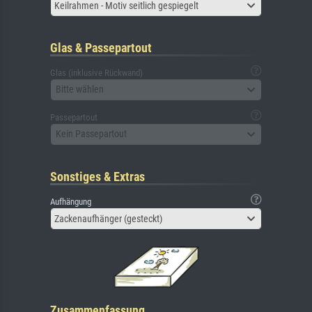
Keilrahmen - Motiv seitlich gespiegelt
Glas & Passepartout
Glas (inklusive Rückwand)
Bitte wählen
Passepartout
Kein Passepartout
Sonstiges & Extras
Aufhängung
Zackenaufhänger (gesteckt)
Zusammenfassung