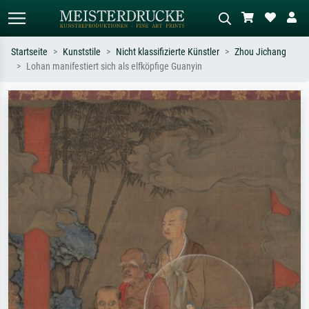
Startseite
Kunststile
Nicht klassifizierte Künstler
Zhou Jichang
Lohan manifestiert sich als elfköpfige Guanyin
Standardsuche
KI-Bildersuche
Suchen Sie nach Künstlern, Werktiteln
Beschreiben Sie die Szene – z.B. Grüne
oder Stilen – z.B. Monet,
Wiese, Abstrakt mit viel Rot, Dunkles
Sternennacht, Impressionismus, Welle
Ölgemälde, Stehender Akt neben einem
Hokusai, Akt.
Baum.