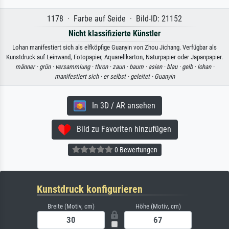
1178 · Farbe auf Seide · Bild-ID: 21152
Nicht klassifizierte Künstler
Lohan manifestiert sich als elfköpfige Guanyin von Zhou Jichang. Verfügbar als
Kunstdruck auf Leinwand, Fotopapier, Aquarellkarton, Naturpapier oder Japanpapier.
männer ·
grün ·
versammlung ·
thron ·
zaun ·
baum ·
asien ·
blau ·
gelb ·
lohan ·
manifestiert sich ·
er selbst ·
geleitet ·
Guanyin
In 3D / AR ansehen
Bild zu Favoriten hinzufügen
0 Bewertungen
Kunstdruck konfigurieren
Breite (Motiv, cm)
Höhe (Motiv, cm)