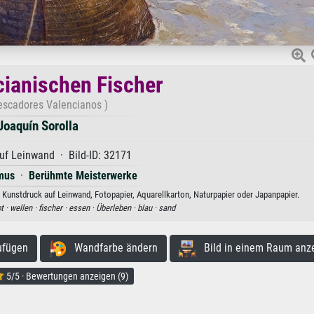
cianischen Fischer
escadores Valencianos )
Joaquín Sorolla
uf Leinwand · Bild-ID: 32171
mus
·
Berühmte Meisterwerke
 Kunstdruck auf Leinwand, Fotopapier, Aquarellkarton, Naturpapier oder Japanpapier.
t ·
wellen ·
fischer ·
essen ·
Überleben ·
blau ·
sand
ufügen
Wandfarbe ändern
Bild in einem Raum anz
5/5 · Bewertungen anzeigen (9)