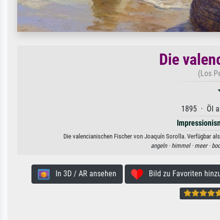
Die valen
(Los P
1895 · Öl a
Impressionis
Die valencianischen Fischer von Joaquín Sorolla. Verfügbar als
angeln ·
himmel ·
meer ·
boo
In 3D / AR ansehen
Bild zu Favoriten hinz