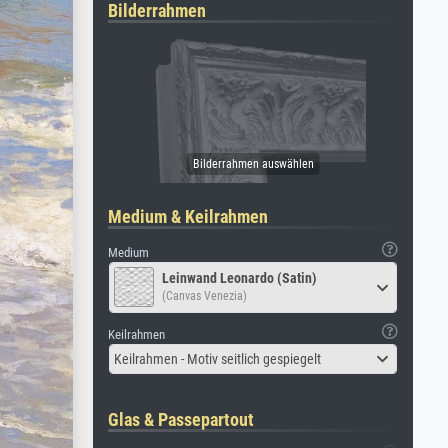
Bilderrahmen
Medium & Keilrahmen
Medium
Leinwand Leonardo (Satin)
(Canvas Venezia)
Keilrahmen
Keilrahmen - Motiv seitlich gespiegelt
Glas & Passepartout