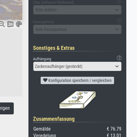
Glas (inklusive Rückwand)
Bitte wählen
Passepartout
Kein Passepartout
Sonstiges & Extras
Aufhängung
Zackenaufhänger (gesteckt)
Konfiguration speichern / vergleichen
eigen
Zusammenfassung
Gemälde
€ 76.79
Veredelung
€ 13.01