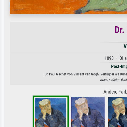
Dr.
V
1890 · Öl a
Post-Im
Dr. Paul Gachet von Vincent van Gogh. Verfügbar als Kuns
mann ·
allein ·
den
Andere Farb