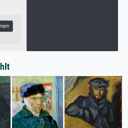
eigen
hlt