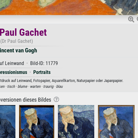
 Paul Gachet
(Dr Paul Gachet)
incent van Gogh
uf Leinwand · Bild-ID: 11779
pressionismus
·
Portraits
tdruck auf Leinwand, Fotopapier, Aquarellkarton, Naturpapier oder Japanpapier.
ken ·
tisch ·
blume ·
warten ·
traurig ·
blau
versionen dieses Bildes