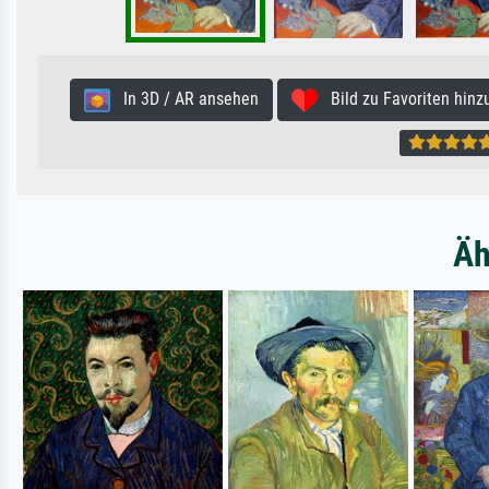
In 3D / AR ansehen
Bild zu Favoriten hinz
Äh