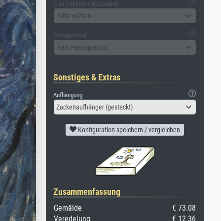
Glas (inklusive Rückwand)
Bitte wählen
Passepartout
Kein Passepartout
Sonstiges & Extras
Aufhängung
Zackenaufhänger (gesteckt)
Konfiguration speichern / vergleichen
Zusammenfassung
Gemälde
€ 73.08
Veredelung
€ 12.36