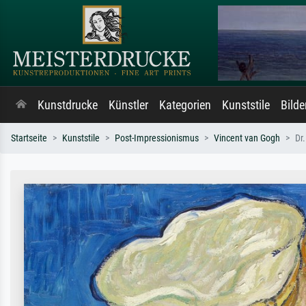
Kunstdrucke
Künstler
Kategorien
Kunststile
Bild
Startseite
Kunststile
Post-Impressionismus
Vincent van Gogh
Dr