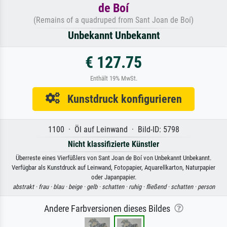
de Boí
(Remains of a quadruped from Sant Joan de Boí)
Unbekannt Unbekannt
€ 127.75
Enthält 19% MwSt.
Kunstdruck konfigurieren
1100 · Öl auf Leinwand · Bild-ID: 5798
Nicht klassifizierte Künstler
Überreste eines Vierfüßlers von Sant Joan de Boí von Unbekannt Unbekannt.
Verfügbar als Kunstdruck auf Leinwand, Fotopapier, Aquarellkarton, Naturpapier
oder Japanpapier.
abstrakt ·
frau ·
blau ·
beige ·
gelb ·
schatten ·
ruhig ·
fließend ·
schatten ·
person
Andere Farbversionen dieses Bildes