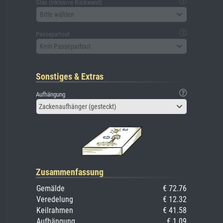
Glas (inklusive Rückwand)
Bitte wählen
Passepartout
Kein Passepartout
Sonstiges & Extras
Aufhängung
Zackenaufhänger (gesteckt)
Zusammenfassung
Gemälde
€ 72.76
Veredelung
€ 12.32
Keilrahmen
€ 41.58
Aufhängung
€ 1.09