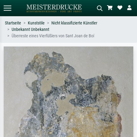
Startseite
Kunststile
Nicht klassifizierte Künstler
Unbekannt Unbekannt
Standardsuche
KI-Bildersuche
Überreste eines Vierfüßlers von Sant Joan de Boí
Suchen Sie nach Künstlern, Werktiteln
Beschreiben Sie die Szene – z.B. Grüne
oder Stilen – z.B. Monet,
Wiese, Abstrakt mit viel Rot, Dunkles
Sternennacht, Impressionismus, Welle
Ölgemälde, Stehender Akt neben einem
Hokusai, Akt.
Baum.