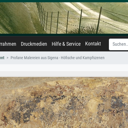
Kontakt
errahmen
Druckmedien
Hilfe & Service
nnt
Profane Malereien aus Sigena - Höfische und Kampfszenen