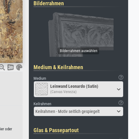
Bilderrahmen
Medium & Keilrahmen
Medium
Leinwand Leonardo (Satin)
(Canvas Venezia)
Keilrahmen
Keilrahmen - Motiv seitlich gespiegelt
ier oder
Glas & Passepartout