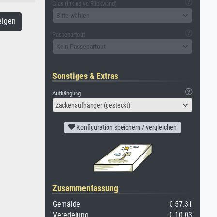
Glas (inklusive Rückwand)
Bitte wählen
eigen
Passepartout
Kein Passepartout
Sonstiges & Extras
Aufhängung
Zackenaufhänger (gesteckt)
Konfiguration speichern / vergleichen
Zusammenfassung
Gemälde
€ 57.31
Veredelung
€ 10.03