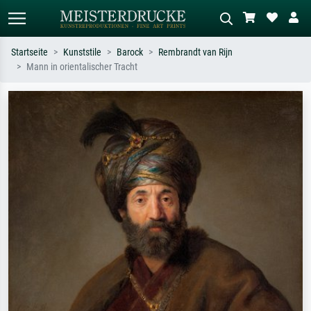
Startseite
Kunststile
Barock
Rembrandt van Rijn
Mann in orientalischer Tracht
Standardsuche
KI-Bildersuche
Suchen Sie nach Künstlern, Werktiteln
Beschreiben Sie die Szene – z.B. Grüne
oder Stilen – z.B. Monet,
Wiese, Abstrakt mit viel Rot, Dunkles
Sternennacht, Impressionismus, Welle
Ölgemälde, Stehender Akt neben einem
Hokusai, Akt.
Baum.