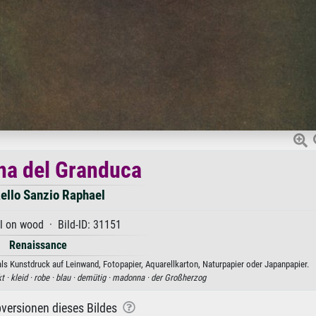
a del Granduca
ello Sanzio Raphael
l on wood · Bild-ID: 31151
Renaissance
s Kunstdruck auf Leinwand, Fotopapier, Aquarellkarton, Naturpapier oder Japanpapier.
t ·
kleid ·
robe ·
blau ·
demütig ·
madonna ·
der Großherzog
versionen dieses Bildes