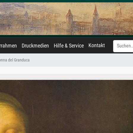
Kontakt
errahmen
Druckmedien
Hilfe & Service
nna del Granduca