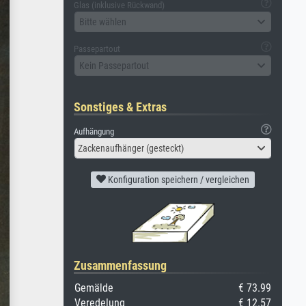
Glas (inklusive Rückwand)
Bitte wählen
Passepartout
Kein Passepartout
Sonstiges & Extras
Aufhängung
Zackenaufhänger (gesteckt)
Konfiguration speichern / vergleichen
Zusammenfassung
Gemälde
€ 73.99
Veredelung
€ 12.57