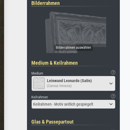
Bilderrahmen
Medium & Keilrahmen
Medium
Leinwand Leonardo (Satin)
(Canvas Venezia)
Keilrahmen
Keilrahmen - Motiv seitlich gespiegelt
Glas & Passepartout