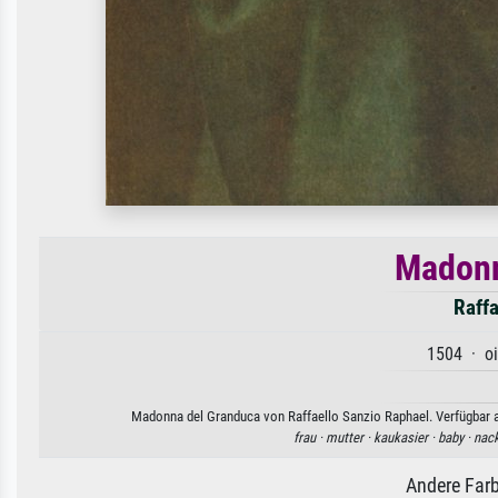
Madonn
Raffa
1504 · oi
Madonna del Granduca von Raffaello Sanzio Raphael. Verfügbar al
frau ·
mutter ·
kaukasier ·
baby ·
nack
Andere Farb