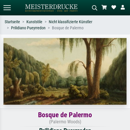
Startseite
Kunststile
Nicht klassifizierte Künstler
Prilidiano Pueyrredon
Bosque de Palermo
Standardsuche
KI-Bildersuche
Suchen Sie nach Künstlern, Werktiteln
Beschreiben Sie die Szene – z.B. Grüne
oder Stilen – z.B. Monet,
Wiese, Abstrakt mit viel Rot, Dunkles
Sternennacht, Impressionismus, Welle
Ölgemälde, Stehender Akt neben einem
Hokusai, Akt.
Baum.
Bosque de Palermo
(Palermo Woods)