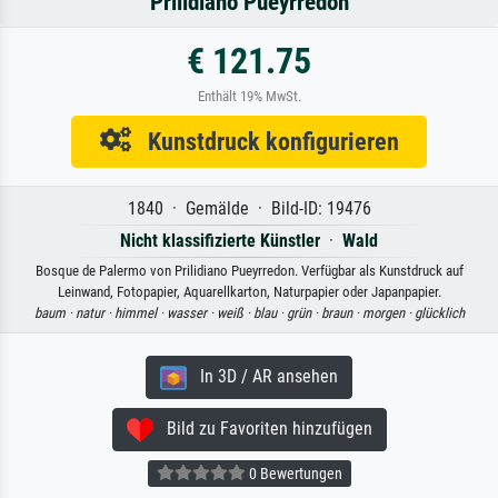
Prilidiano Pueyrredon
€ 121.75
Enthält 19% MwSt.
Kunstdruck konfigurieren
1840 · Gemälde · Bild-ID: 19476
Nicht klassifizierte Künstler
·
Wald
Bosque de Palermo von Prilidiano Pueyrredon. Verfügbar als Kunstdruck auf
Leinwand, Fotopapier, Aquarellkarton, Naturpapier oder Japanpapier.
baum ·
natur ·
himmel ·
wasser ·
weiß ·
blau ·
grün ·
braun ·
morgen ·
glücklich
In 3D / AR ansehen
Bild zu Favoriten hinzufügen
0 Bewertungen