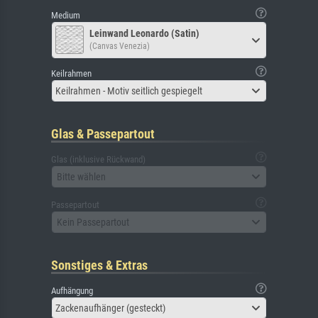
Medium
Leinwand Leonardo (Satin)
(Canvas Venezia)
Keilrahmen
Keilrahmen - Motiv seitlich gespiegelt
Glas & Passepartout
Glas (inklusive Rückwand)
Bitte wählen
Passepartout
Kein Passepartout
Sonstiges & Extras
Aufhängung
Zackenaufhänger (gesteckt)