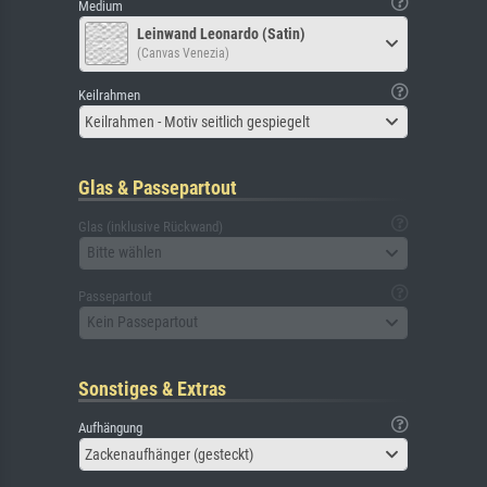
Medium
Leinwand Leonardo (Satin)
(Canvas Venezia)
Keilrahmen
Keilrahmen - Motiv seitlich gespiegelt
Glas & Passepartout
Glas (inklusive Rückwand)
Bitte wählen
Passepartout
Kein Passepartout
Sonstiges & Extras
Aufhängung
Zackenaufhänger (gesteckt)