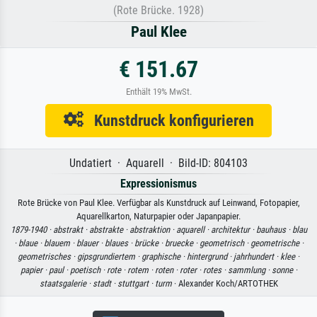
(Rote Brücke. 1928)
Paul Klee
€ 151.67
Enthält 19% MwSt.
Kunstdruck konfigurieren
Undatiert · Aquarell · Bild-ID: 804103
Expressionismus
Rote Brücke von Paul Klee. Verfügbar als Kunstdruck auf Leinwand, Fotopapier,
Aquarellkarton, Naturpapier oder Japanpapier.
1879-1940 ·
abstrakt ·
abstrakte ·
abstraktion ·
aquarell ·
architektur ·
bauhaus ·
blau
·
blaue ·
blauem ·
blauer ·
blaues ·
brücke ·
bruecke ·
geometrisch ·
geometrische ·
geometrisches ·
gipsgrundiertem ·
graphische ·
hintergrund ·
jahrhundert ·
klee ·
papier ·
paul ·
poetisch ·
rote ·
rotem ·
roten ·
roter ·
rotes ·
sammlung ·
sonne ·
staatsgalerie ·
stadt ·
stuttgart ·
turm
· Alexander Koch/ARTOTHEK