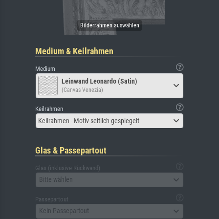
Medium & Keilrahmen
Medium
Leinwand Leonardo (Satin)
(Canvas Venezia)
Keilrahmen
Keilrahmen - Motiv seitlich gespiegelt
Glas & Passepartout
Glas (inklusive Rückwand)
Bitte wählen
Passepartout
Kein Passepartout