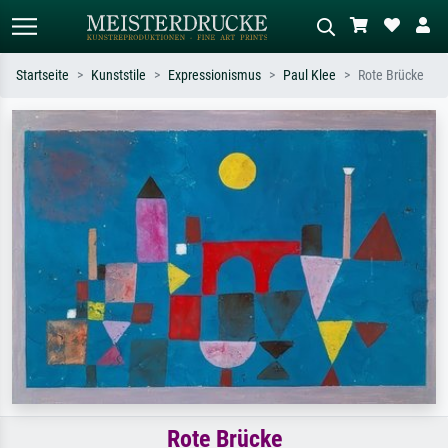
Startseite
Kunststile
Expressionismus
Paul Klee
Rote Brücke
Standardsuche
KI-Bildersuche
Suchen Sie nach Künstlern, Werktiteln
Beschreiben Sie die Szene – z.B. Grüne
oder Stilen – z.B. Monet,
Wiese, Abstrakt mit viel Rot, Dunkles
Sternennacht, Impressionismus, Welle
Ölgemälde, Stehender Akt neben einem
Hokusai, Akt.
Baum.
Rote Brücke