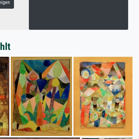
eigen
hlt