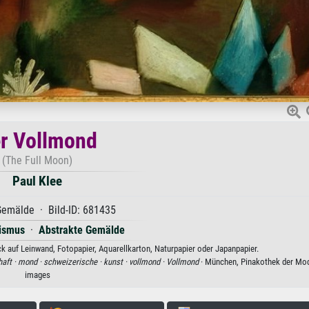
r Vollmond
(The Full Moon)
Paul Klee
emälde · Bild-ID: 681435
ismus
·
Abstrakte Gemälde
k auf Leinwand, Fotopapier, Aquarellkarton, Naturpapier oder Japanpapier.
haft ·
mond ·
schweizerische ·
kunst ·
vollmond ·
Vollmond
· München, Pinakothek der Mod
images