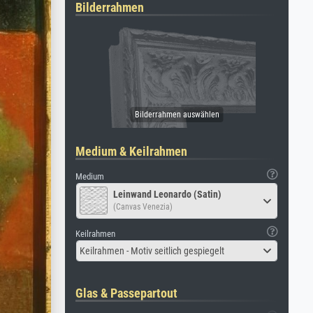
Bilderrahmen
Medium & Keilrahmen
Medium
Leinwand Leonardo (Satin)
(Canvas Venezia)
Keilrahmen
Keilrahmen - Motiv seitlich gespiegelt
Glas & Passepartout