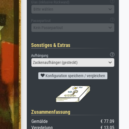
Glas (inklusive Rückwand)
Bitte wählen
Passepartout
Kein Passepartout
Sonstiges & Extras
Aufhängung
Zackenaufhänger (gesteckt)
Konfiguration speichern / vergleichen
Zusammenfassung
Gemälde
€ 77.09
Veredelung
€ 13.05