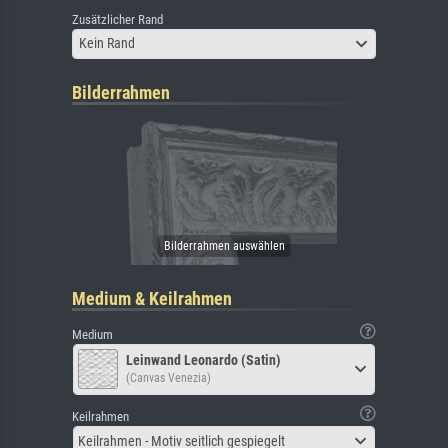
Zusätzlicher Rand
Kein Rand
Bilderrahmen
Medium & Keilrahmen
Medium
Leinwand Leonardo (Satin)
(Canvas Venezia)
Keilrahmen
Keilrahmen - Motiv seitlich gespiegelt