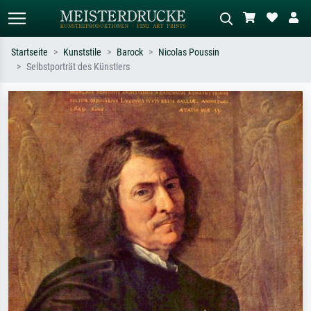
Startseite
Kunststile
Barock
Nicolas Poussin
Selbstporträt des Künstlers
Standardsuche
KI-Bildersuche
Suchen Sie nach Künstlern, Werktiteln
Beschreiben Sie die Szene – z.B. Grüne
oder Stilen – z.B. Monet,
Wiese, Abstrakt mit viel Rot, Dunkles
Sternennacht, Impressionismus, Welle
Ölgemälde, Stehender Akt neben einem
Hokusai, Akt.
Baum.