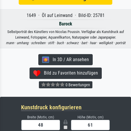
1649 · Öl auf Leinwand · Bild-ID: 25781
Barock
Selbstporträt des Künstlers von Nicolas Poussin. Verfügbar als Kunstdruck auf
Leinwand, Fotopapier, Aquarellkarton, Naturpapier oder Japanpapier.
mann ·
umhang ·
schreiben ·
stift ·
buch ·
schwarz ·
bart ·
haar ·
welligkeit ·
porträt
In 3D / AR ansehen
Bild zu Favoriten hinzufügen
0 Bewertungen
Kunstdruck konfigurieren
Breite (Motiv, cm)
Höhe (Motiv, cm)