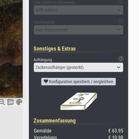
Glas (inklusive Rückwand)
Bitte wählen
Passepartout
Kein Passepartout
Sonstiges & Extras
Aufhängung
Zackenaufhänger (gesteckt)
Konfiguration speichern / vergleichen
Zusammenfassung
Gemälde
€ 63.95
Veredelung
€ 10.98