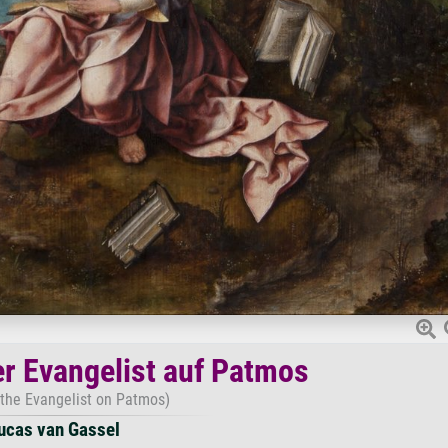
er Evangelist auf Patmos
 the Evangelist on Patmos)
ucas van Gassel