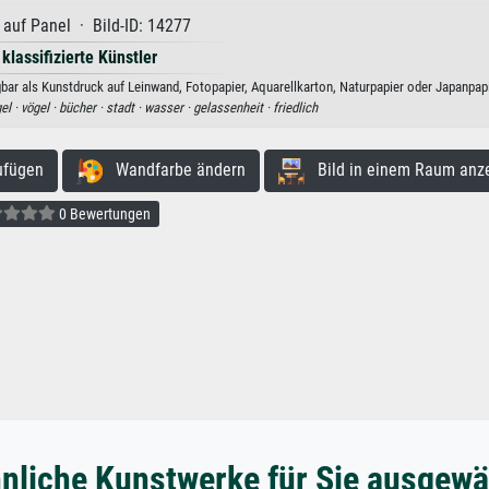
 auf Panel · Bild-ID: 14277
 klassifizierte Künstler
ar als Kunstdruck auf Leinwand, Fotopapier, Aquarellkarton, Naturpapier oder Japanpapi
el ·
vögel ·
bücher ·
stadt ·
wasser ·
gelassenheit ·
friedlich
ufügen
Wandfarbe ändern
Bild in einem Raum anz
0 Bewertungen
nliche Kunstwerke für Sie ausgewä