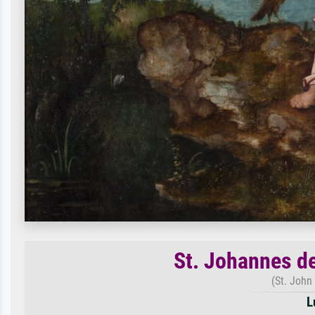
St. Johannes d
(St. John
L