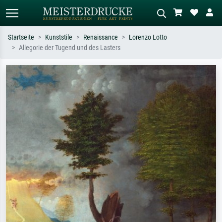
Startseite
Kunststile
Renaissance
Lorenzo Lotto
Allegorie der Tugend und des Lasters
Standardsuche
KI-Bildersuche
Suchen Sie nach Künstlern, Werktiteln
Beschreiben Sie die Szene – z.B. Grüne
oder Stilen – z.B. Monet,
Wiese, Abstrakt mit viel Rot, Dunkles
Sternennacht, Impressionismus, Welle
Ölgemälde, Stehender Akt neben einem
Hokusai, Akt.
Baum.