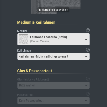
Medium & Keilrahmen
Medium
Leinwand Leonardo (Satin)
(Canvas Venezia)
Keilrahmen
Keilrahmen - Motiv seitlich gespiegelt
Glas & Passepartout
Glas (inklusive Rückwand)
Bitte wählen
Passepartout
Kein Passepartout