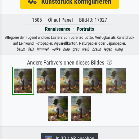
Kunstdruck konfigurieren
1505 · Öl auf Panel · Bild-ID: 17027
Renaissance
·
Portraits
Allegorie der Tugend und des Lasters von Lorenzo Lotto. Verfügbar als Kunstdruck
auf Leinwand, Fotopapier, Aquarellkarton, Naturpapier oder Japanpapier.
baum ·
fels ·
himmel ·
wolke ·
blau ·
grau ·
weiß ·
braun ·
legen ·
ruhig
Andere Farbversionen dieses Bildes
In 3D / AR ansehen