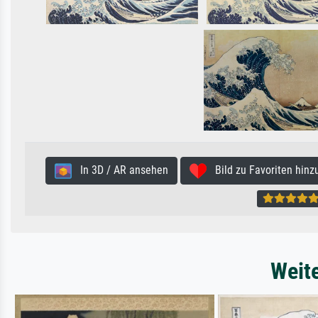
In 3D / AR ansehen
Bild zu Favoriten hinz
Weit