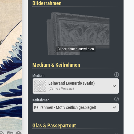
Bilderrahmen
Medium & Keilrahmen
Medium
Leinwand Leonardo (Satin)
(Canvas Venezia)
Keilrahmen
Keilrahmen - Motiv seitlich gespiegelt
Glas & Passepartout