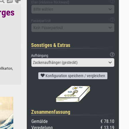
Glas (inklusive Rückwand)
Bitte wählen
rges
Passepartout
Kein Passepartout
Sonstiges & Extras
Aufhängung
Zackenaufhänger (gesteckt)
llkarton,
Konfiguration speichern / vergleichen
Zusammenfassung
Gemälde
€ 78.10
Veredelung
€ 13.19