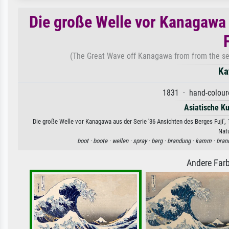
Die große Welle vor Kanagawa 
(The Great Wave off Kanagawa from from the seri
Ka
1831 · hand-coloure
Asiatische K
Die große Welle vor Kanagawa aus der Serie '36 Ansichten des Berges Fuji',
Natu
boot ·
boote ·
wellen ·
spray ·
berg ·
brandung ·
kamm ·
bran
Andere Farb