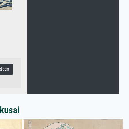
eigen
kusai