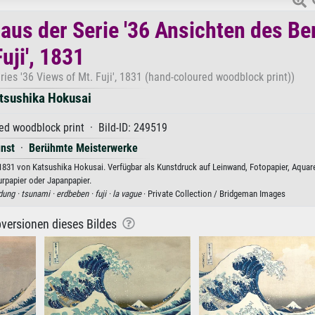
aus der Serie '36 Ansichten des Be
Fuji', 1831
es '36 Views of Mt. Fuji', 1831 (hand-coloured woodblock print))
tsushika Hokusai
d woodblock print · Bild-ID: 249519
unst
·
Berühmte Meisterwerke
 1831 von Katsushika Hokusai. Verfügbar als Kunstdruck auf Leinwand, Fotopapier, Aquare
rpapier oder Japanpapier.
dung ·
tsunami ·
erdbeben ·
fuji ·
la vague
· Private Collection / Bridgeman Images
versionen dieses Bildes