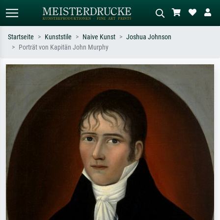
Startseite
Kunststile
Naive Kunst
Joshua Johnson
Porträt von Kapitän John Murphy
Standardsuche
KI-Bildersuche
Suchen Sie nach Künstlern, Werktiteln
Beschreiben Sie die Szene – z.B. Grüne
oder Stilen – z.B. Monet,
Wiese, Abstrakt mit viel Rot, Dunkles
Sternennacht, Impressionismus, Welle
Ölgemälde, Stehender Akt neben einem
Hokusai, Akt.
Baum.