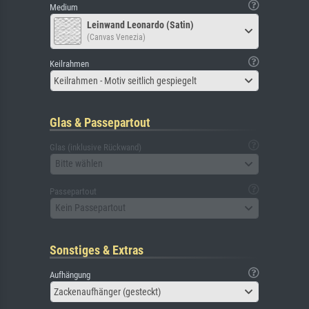
Medium
Leinwand Leonardo (Satin)
(Canvas Venezia)
Keilrahmen
Keilrahmen - Motiv seitlich gespiegelt
Glas & Passepartout
Glas (inklusive Rückwand)
Bitte wählen
Passepartout
Kein Passepartout
Sonstiges & Extras
Aufhängung
Zackenaufhänger (gesteckt)