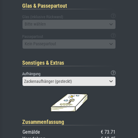
Glas & Passepartout
Glas (inklusive Rückwand)
Bitte wählen
Passepartout
Kein Passepartout
Sonstiges & Extras
Aufhängung
Zackenaufhänger (gesteckt)
Zusammenfassung
Gemälde
€ 73.71