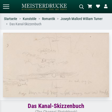
Startseite
Kunststile
Romantik
Joseph Mallord William Turner
Das Kanal-Skizzenbuch
Standardsuche
KI-Bildersuche
Suchen Sie nach Künstlern, Werktiteln
Beschreiben Sie die Szene – z.B. Grüne
oder Stilen – z.B. Monet,
Wiese, Abstrakt mit viel Rot, Dunkles
Sternennacht, Impressionismus, Welle
Ölgemälde, Stehender Akt neben einem
Hokusai, Akt.
Baum.
Das Kanal-Skizzenbuch
(The Channel Sketchbook)