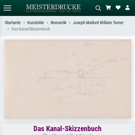
Startseite
Kunststile
Romantik
Joseph Mallord William Turner
Das Kanal-Skizzenbuch
Standardsuche
KI-Bildersuche
Suchen Sie nach Künstlern, Werktiteln
Beschreiben Sie die Szene – z.B. Grüne
oder Stilen – z.B. Monet,
Wiese, Abstrakt mit viel Rot, Dunkles
Sternennacht, Impressionismus, Welle
Ölgemälde, Stehender Akt neben einem
Hokusai, Akt.
Baum.
Das Kanal-Skizzenbuch