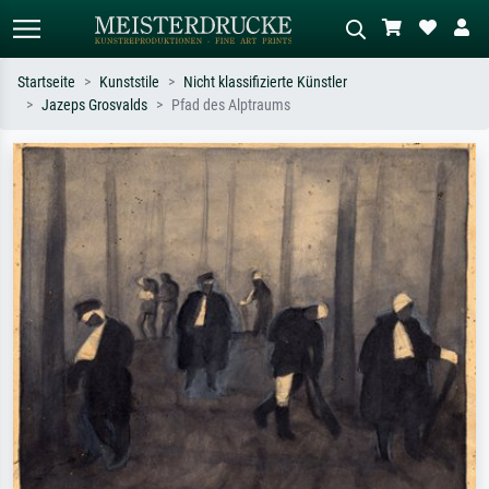
Startseite
Kunststile
Nicht klassifizierte Künstler
Jazeps Grosvalds
Pfad des Alptraums
Standardsuche
KI-Bildersuche
Suchen Sie nach Künstlern, Werktiteln
Beschreiben Sie die Szene – z.B. Grüne
oder Stilen – z.B. Monet,
Wiese, Abstrakt mit viel Rot, Dunkles
Sternennacht, Impressionismus, Welle
Ölgemälde, Stehender Akt neben einem
Hokusai, Akt.
Baum.