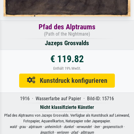
Pfad des Alptraums
(Path of the Nightmare)
Jazeps Grosvalds
€ 119.82
Enthält 19% MwSt.
Kunstdruck konfigurieren
1916 · Wasserfarbe auf Papier · Bild-ID: 15716
Nicht klassifizierte Künstler
Pfad des Alptraums von Jazeps Grosvalds. Verfügbar als Kunstdruck auf Leinwand,
Fotopapier, Aquarellkarton, Naturpapier oder Japanpapier.
wald ·
grau ·
alptraum ·
unheimlich ·
dunkel ·
verwundet ·
leer ·
gespenstisch ·
ängstlich ·
verloren ·
pfad ·
albtraum