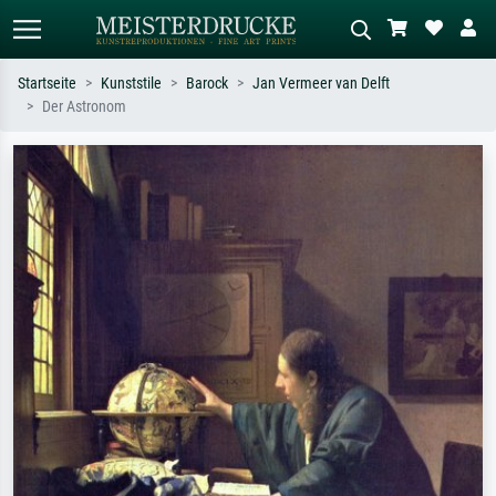
Startseite
Kunststile
Barock
Jan Vermeer van Delft
Der Astronom
Standardsuche
KI-Bildersuche
Suchen Sie nach Künstlern, Werktiteln
Beschreiben Sie die Szene – z.B. Grüne
oder Stilen – z.B. Monet,
Wiese, Abstrakt mit viel Rot, Dunkles
Sternennacht, Impressionismus, Welle
Ölgemälde, Stehender Akt neben einem
Hokusai, Akt.
Baum.