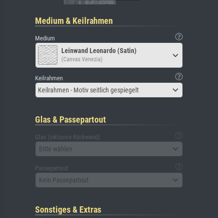
Medium & Keilrahmen
Medium
Leinwand Leonardo (Satin)
(Canvas Venezia)
Keilrahmen
Keilrahmen - Motiv seitlich gespiegelt
Glas & Passepartout
Glas (inklusive Rückwand)
Bitte wählen
Passepartout
Kein Passepartout
Sonstiges & Extras