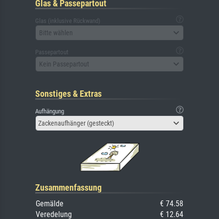
Glas & Passepartout
Glas (inklusive Rückwand)
Bitte wählen
Passepartout
Kein Passepartout
Sonstiges & Extras
Aufhängung
Zackenaufhänger (gesteckt)
Zusammenfassung
Gemälde
€ 74.58
Veredelung
€ 12.64