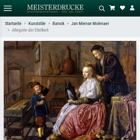
Startseite
Kunststile
Barock
Jan Miense Molenaer
Allegorie der Eitelkeit
Standardsuche
KI-Bildersuche
Suchen Sie nach Künstlern, Werktiteln
Beschreiben Sie die Szene – z.B. Grüne
oder Stilen – z.B. Monet,
Wiese, Abstrakt mit viel Rot, Dunkles
Sternennacht, Impressionismus, Welle
Ölgemälde, Stehender Akt neben einem
Hokusai, Akt.
Baum.