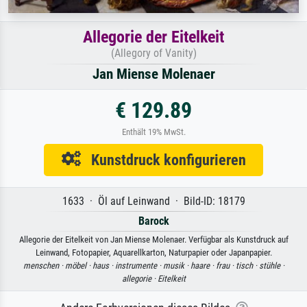
Allegorie der Eitelkeit
(Allegory of Vanity)
Jan Miense Molenaer
€ 129.89
Enthält 19% MwSt.
Kunstdruck konfigurieren
1633 · Öl auf Leinwand · Bild-ID: 18179
Barock
Allegorie der Eitelkeit von Jan Miense Molenaer. Verfügbar als Kunstdruck auf
Leinwand, Fotopapier, Aquarellkarton, Naturpapier oder Japanpapier.
menschen ·
möbel ·
haus ·
instrumente ·
musik ·
haare ·
frau ·
tisch ·
stühle ·
allegorie ·
Eitelkeit