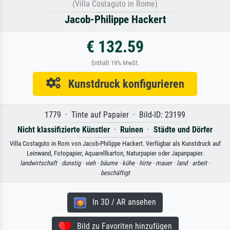
(Villa Costaguto in Rome)
Jacob-Philippe Hackert
€ 132.59
Enthält 19% MwSt.
Kunstdruck konfigurieren
1779 · Tinte auf Papaier · Bild-ID: 23199
Nicht klassifizierte Künstler
·
Ruinen
·
Städte und Dörfer
Villa Costaguto in Rom von Jacob-Philippe Hackert. Verfügbar als Kunstdruck auf
Leinwand, Fotopapier, Aquarellkarton, Naturpapier oder Japanpapier.
landwirtschaft ·
dunstig ·
vieh ·
bäume ·
kühe ·
hirte ·
mauer ·
land ·
arbeit ·
beschäftigt
In 3D / AR ansehen
Bild zu Favoriten hinzufügen