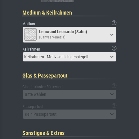
Medium & Keilrahmen
Medium
Leinwand Leonardo (Satin)
(Canvas Venezia)
Keilrahmen
Keilrahmen - Motiv seitlich gespiegelt
Glas & Passepartout
Glas (inklusive Rückwand)
Bitte wählen
Passepartout
Kein Passepartout
Sonstiges & Extras