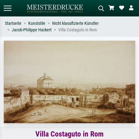
Startseite
Kunststile
Nicht klassifizierte Künstler
Jacob-Philippe Hackert
Villa Costaguto in Rom
Standardsuche
KI-Bildersuche
Suchen Sie nach Künstlern, Werktiteln
Beschreiben Sie die Szene – z.B. Grüne
oder Stilen – z.B. Monet,
Wiese, Abstrakt mit viel Rot, Dunkles
Sternennacht, Impressionismus, Welle
Ölgemälde, Stehender Akt neben einem
Hokusai, Akt.
Baum.
Villa Costaguto in Rom